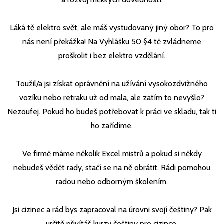
Láká tě elektro svět, ale máš vystudovaný jiný obor? To pro
nás není překážka! Na Vyhlášku 50 §4 tě zvládneme
proškolit i bez elektro vzdělání.
Toužil/a jsi získat oprávnění na užívání vysokozdvižného
vozíku nebo retraku už od mala, ale zatím to nevyšlo?
Nezoufej. Pokud ho budeš potřebovat k práci ve skladu, tak ti
ho zařídíme.
Ve firmě máme několik Excel mistrů a pokud si někdy
nebudeš vědět rady, stačí se na ně obrátit. Rádi pomohou
radou nebo odborným školením.
Jsi cizinec a rád bys zapracoval na úrovni svojí češtiny? Pak
určitě přivítáš kurzy češtiny pro cizince.